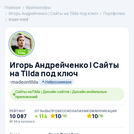
Главная
Фрилансеры
Игорь Андрейченко | Сайты на Tilda под ключ
Портфолио
insan-med
Игорь Андрейченко | Сайты
на Tilda под ключ
›
madeontilda
Нейросаммари
Сайты наTilda | Дизайн сайтов | Дизайн мобильных
приложений
РЕЙТИНГ
ОТЗЫВЫ
ПРОФЕССИОНАЛИЗМ
КОММУНИКАЦИЯ
10 087
114
10
10
/10
/10
№ 94 в каталоге