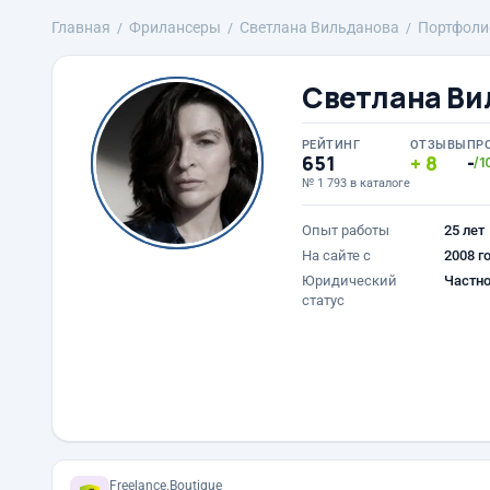
Главная
Фрилансеры
Светлана Вильданова
Портфоли
Светлана Ви
РЕЙТИНГ
ОТЗЫВЫ
ПР
651
8
-
/1
№ 1 793 в каталоге
Опыт работы
25 лет
На сайте с
2008 г
Юридический
Частно
статус
Freelance.Boutique