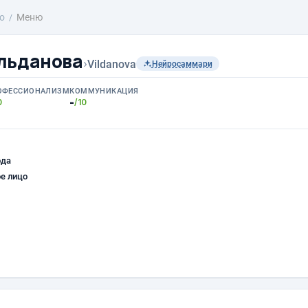
о
Меню
льданова
›
Vildanova
Нейросаммари
ОФЕССИОНАЛИЗМ
КОММУНИКАЦИЯ
-
0
/10
ода
е лицо