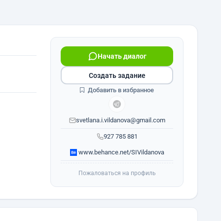
Начать диалог
Создать задание
Добавить в избранное
svetlana.i.vildanova@gmail.com
927 785 881
www.behance.net/SIVildanova
Пожаловаться на профиль