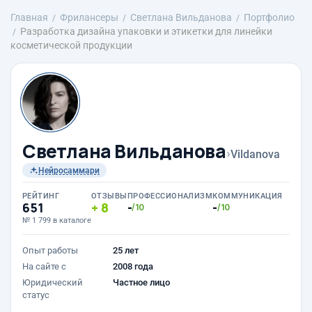
Главная
Фрилансеры
Светлана Вильданова
Портфолио
Разработка дизайна упаковки и этикетки для линейки
косметической продукции
Светлана Вильданова
›
Vildanova
Нейросаммари
РЕЙТИНГ
ОТЗЫВЫ
ПРОФЕССИОНАЛИЗМ
КОММУНИКАЦИЯ
651
8
-
-
/10
/10
№ 1 799 в каталоге
Опыт работы
25 лет
На сайте с
2008 года
Юридический
Частное лицо
статус