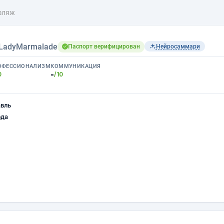
фляж
LadyMarmalade
Паспорт верифицирован
Нейросаммари
ОФЕССИОНАЛИЗМ
КОММУНИКАЦИЯ
-
0
/10
авль
ода