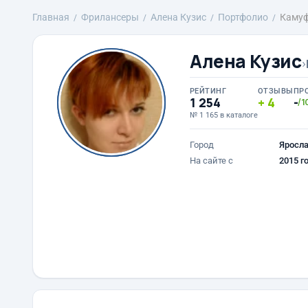
Главная
Фрилансеры
Алена Кузис
Портфолио
Каму
Алена Кузис
›
РЕЙТИНГ
ОТЗЫВЫ
ПР
1 254
4
-
/1
№ 1 165 в каталоге
Город
Яросл
На сайте с
2015 г