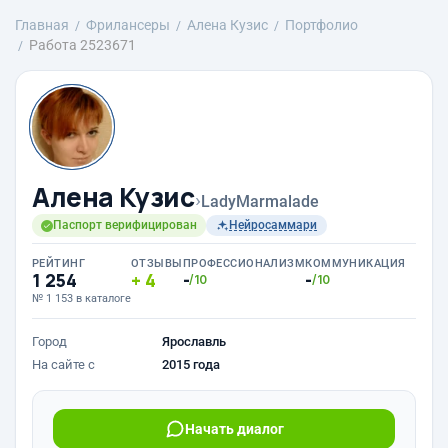
Главная
Фрилансеры
Алена Кузис
Портфолио
Работа 2523671
Алена Кузис
›
LadyMarmalade
Паспорт верифицирован
Нейросаммари
РЕЙТИНГ
ОТЗЫВЫ
ПРОФЕССИОНАЛИЗМ
КОММУНИКАЦИЯ
1 254
4
-
-
/10
/10
№ 1 153 в каталоге
Город
Ярославль
На сайте с
2015 года
Начать диалог