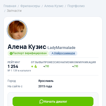
Главная
Фрилансеры
Алена Кузис
Портфолио
Запчасти
Алена Кузис
›
LadyMarmalade
Паспорт верифицирован
Нейросаммари
РЕЙТИНГ
ОТЗЫВЫ
ПРОФЕССИОНАЛИЗМ
КОММУНИКАЦИЯ
1 254
4
-
-
/10
/10
№ 1 139 в каталоге
Город
Ярославль
На сайте с
2015 года
Начать диалог