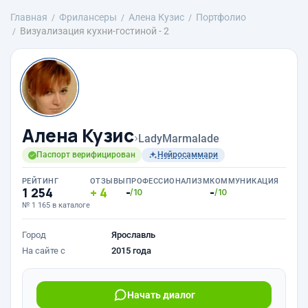
Главная
Фрилансеры
Алена Кузис
Портфолио
Визуализация кухни-гостиной - 2
Алена Кузис
›
LadyMarmalade
Паспорт верифицирован
Нейросаммари
РЕЙТИНГ
ОТЗЫВЫ
ПРОФЕССИОНАЛИЗМ
КОММУНИКАЦИЯ
1 254
4
-
-
/10
/10
№ 1 165 в каталоге
Город
Ярославль
На сайте с
2015 года
Начать диалог