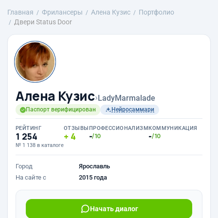
Главная
Фрилансеры
Алена Кузис
Портфолио
Двери Status Door
Алена Кузис
›
LadyMarmalade
Паспорт верифицирован
Нейросаммари
РЕЙТИНГ
ОТЗЫВЫ
ПРОФЕССИОНАЛИЗМ
КОММУНИКАЦИЯ
1 254
4
-
-
/10
/10
№ 1 138 в каталоге
Город
Ярославль
На сайте с
2015 года
Начать диалог