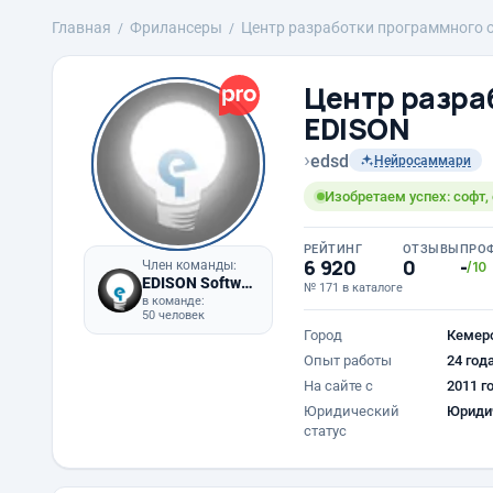
Главная
Фрилансеры
Центр разработки программного 
Центр разра
EDISON
›
edsd
Нейросаммари
Изобретаем успех: софт,
РЕЙТИНГ
ОТЗЫВЫ
ПРО
6 920
0
-
Член команды:
/10
EDISON Software
№ 171 в каталоге
в команде:
50 человек
Город
Кемер
Опыт работы
24 год
На сайте с
2011 г
Юридический
Юриди
статус