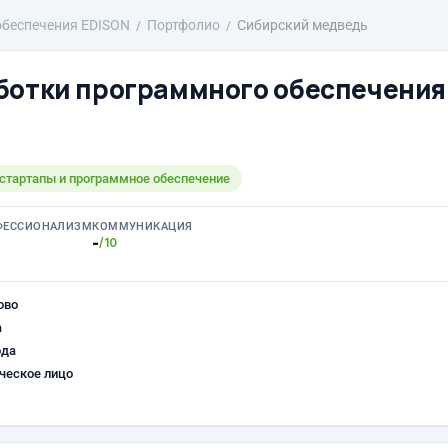
обеспечения EDISON
Портфолио
Сибирский медведь
ботки программного обеспечения
 стартапы и программное обеспечение
ФЕССИОНАЛИЗМ
КОММУНИКАЦИЯ
-
/10
ово
а
ода
ческое лицо