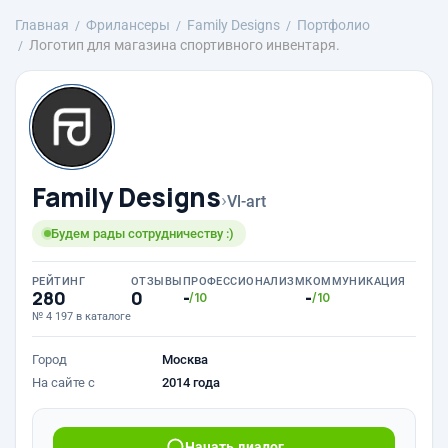
Главная
Фрилансеры
Family Designs
Портфолио
Логотип для магазина спортивного инвентаря.
Family Designs
›
Vl-art
Будем рады сотрудничеству :)
РЕЙТИНГ
ОТЗЫВЫ
ПРОФЕССИОНАЛИЗМ
КОММУНИКАЦИЯ
280
0
-
-
/10
/10
№ 4 197 в каталоге
Город
Москва
На сайте с
2014 года
Начать диалог