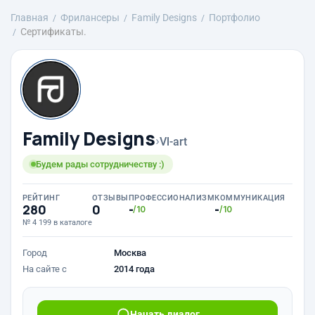
Главная
Фрилансеры
Family Designs
Портфолио
Сертификаты.
Family Designs
›
Vl-art
Будем рады сотрудничеству :)
РЕЙТИНГ
ОТЗЫВЫ
ПРОФЕССИОНАЛИЗМ
КОММУНИКАЦИЯ
280
0
-
-
/10
/10
№ 4 199 в каталоге
Город
Москва
На сайте с
2014 года
Начать диалог