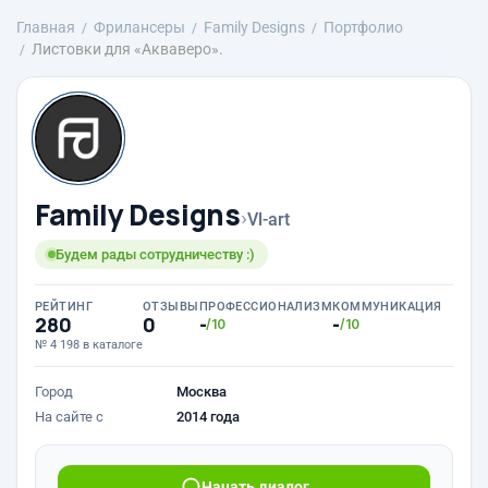
Главная
Фрилансеры
Family Designs
Портфолио
Листовки для «Акваверо».
Family Designs
›
Vl-art
Будем рады сотрудничеству :)
РЕЙТИНГ
ОТЗЫВЫ
ПРОФЕССИОНАЛИЗМ
КОММУНИКАЦИЯ
280
0
-
-
/10
/10
№ 4 198 в каталоге
Город
Москва
На сайте с
2014 года
Начать диалог