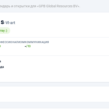
ндарь и открытки для «GPB Global Resources BV».
ns
›
Vl-art
ву :)
ОФЕССИОНАЛИЗМ
КОММУНИКАЦИЯ
-
0
/10
а
ода