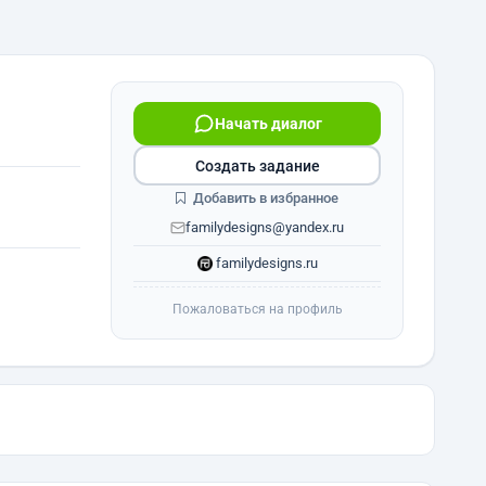
Начать диалог
Создать задание
Добавить в избранное
familydesigns@yandex.ru
familydesigns.ru
Пожаловаться на профиль