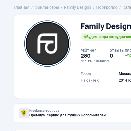
Главная
Фрилансеры
Family Designs
Портфолио
Кале
Family Desig
Будем рады сотрудничест
РЕЙТИНГ
ОТЗЫВЫ
ПР
280
0
-
/1
№ 4 197 в каталоге
Город
Москв
На сайте с
2014 г
Freelance.Boutique
Премиум-сервис для лучших исполнителей