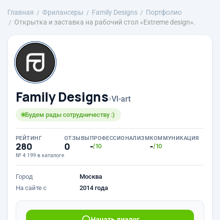
Главная
Фрилансеры
Family Designs
Портфолио
Открытка и заставка на рабочий стол «Extreme design».
Family Designs
›
Vl-art
Будем рады сотрудничеству :)
РЕЙТИНГ
ОТЗЫВЫ
ПРОФЕССИОНАЛИЗМ
КОММУНИКАЦИЯ
280
0
-
-
/10
/10
№ 4 199 в каталоге
Город
Москва
На сайте с
2014 года
Начать диалог