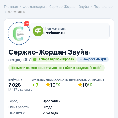
Главная
Фрилансеры
Сержио-Жордан Эвуйа
Портфолио
Логотип D
Член команды:
Freelance.ru
Сержио-Жордан Эвуйа
›
sergiojo007
Паспорт верифицирован
Нейросаммари
ссылки на мои соцсети можно найти в разделе "о себе"
РЕЙТИНГ
ОТЗЫВЫ
ПРОФЕССИОНАЛИЗМ
КОММУНИКАЦИЯ
7 026
7
10
10
/10
/10
№ 167 в каталоге
Город
Ярославль
Опыт работы
3 года
На сайте с
2024 года