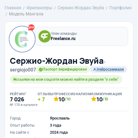
Главная
Фрилансеры
Сержио-Жордан Эвуйа
Портфолио
Модель Мангала
Член команды:
Freelance.ru
Сержио-Жордан Эвуйа
›
sergiojo007
Паспорт верифицирован
Нейросаммари
ссылки на мои соцсети можно найти в разделе "о себе"
РЕЙТИНГ
ОТЗЫВЫ
ПРОФЕССИОНАЛИЗМ
КОММУНИКАЦИЯ
7 026
7
10
10
/10
/10
№ 170 в каталоге
Город
Ярославль
Опыт работы
3 года
На сайте с
2024 года