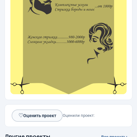
♡
Оценить проект
Оценили проект:
Другие проекты