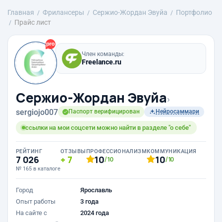
Главная
Фрилансеры
Сержио-Жордан Эвуйа
Портфолио
Прайс лист
Член команды:
Freelance.ru
Сержио-Жордан Эвуйа
›
sergiojo007
Паспорт верифицирован
Нейросаммари
ссылки на мои соцсети можно найти в разделе "о себе"
РЕЙТИНГ
ОТЗЫВЫ
ПРОФЕССИОНАЛИЗМ
КОММУНИКАЦИЯ
7 026
7
10
10
/10
/10
№ 165 в каталоге
Город
Ярославль
Опыт работы
3 года
На сайте с
2024 года