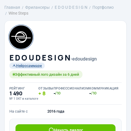
Главная
Фрилансеры
E D O U D E S I G N
Портфолио
Wine Steps
E D O U D E S I G N
›
edoudesign
Нейросаммари
Эффективный лого дизайн за 6 дней
РЕЙТИНГ
ОТЗЫВЫ
ПРОФЕССИОНАЛИЗМ
КОММУНИКАЦИЯ
1 490
8
-
-
/10
/10
№ 1 047 в каталоге
На сайте с
2016 года
Начать диалог