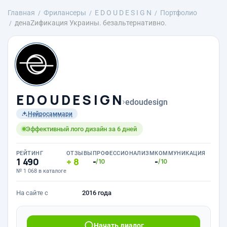
Главная
Фрилансеры
E D O U D E S I G N
Портфолио
денаZификация Украины. безальтернативно.
E D O U D E S I G N
›
edoudesign
Нейросаммари
Эффективный лого дизайн за 6 дней
РЕЙТИНГ
ОТЗЫВЫ
ПРОФЕССИОНАЛИЗМ
КОММУНИКАЦИЯ
1 490
8
-
-
/10
/10
№ 1 068 в каталоге
На сайте с
2016 года
Начать диалог