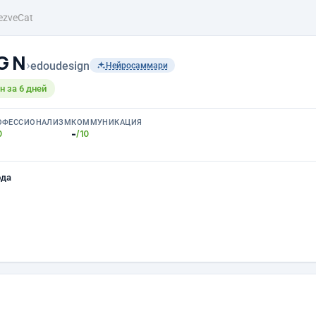
ezveCat
 G N
›
edoudesign
Нейросаммари
 за 6 дней
ОФЕССИОНАЛИЗМ
КОММУНИКАЦИЯ
-
0
/10
ода