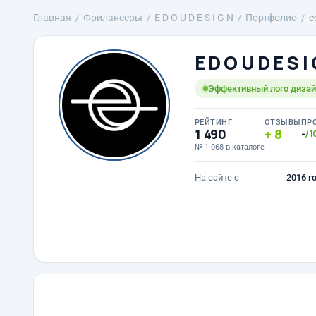
Главная
Фрилансеры
E D O U D E S I G N
Портфолио
c
E D O U D E S I
Эффективный лого дизайн
РЕЙТИНГ
ОТЗЫВЫ
ПР
1 490
8
-
/1
№ 1 068 в каталоге
На сайте с
2016 г