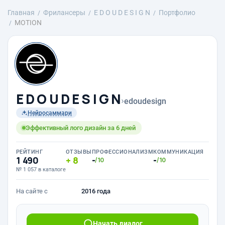
Главная
Фрилансеры
E D O U D E S I G N
Портфолио
MOTION
E D O U D E S I G N
›
edoudesign
Нейросаммари
Эффективный лого дизайн за 6 дней
РЕЙТИНГ
ОТЗЫВЫ
ПРОФЕССИОНАЛИЗМ
КОММУНИКАЦИЯ
1 490
8
-
-
/10
/10
№ 1 057 в каталоге
На сайте с
2016 года
Начать диалог