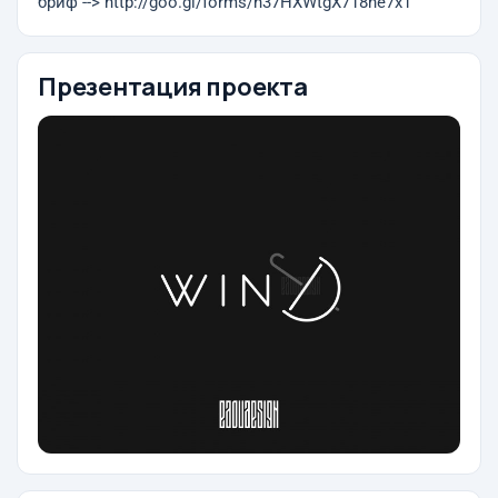
бриф --> http://goo.gl/forms/h37HXWtgX718he7x1
Презентация проекта