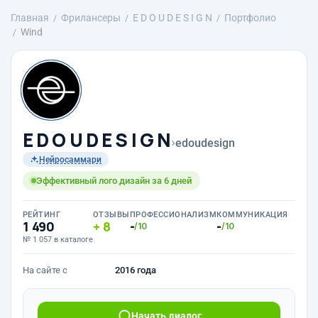
Главная
Фрилансеры
E D O U D E S I G N
Портфолио
Wind
E D O U D E S I G N
›
edoudesign
Нейросаммари
Эффективный лого дизайн за 6 дней
РЕЙТИНГ
ОТЗЫВЫ
ПРОФЕССИОНАЛИЗМ
КОММУНИКАЦИЯ
1 490
8
-
-
/10
/10
№ 1 057 в каталоге
На сайте с
2016 года
Начать диалог