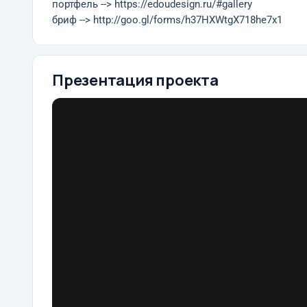
портфель --> https://edoudesign.ru/#gallery
бриф --> http://goo.gl/forms/h37HXWtgX718he7x1
Презентация проекта