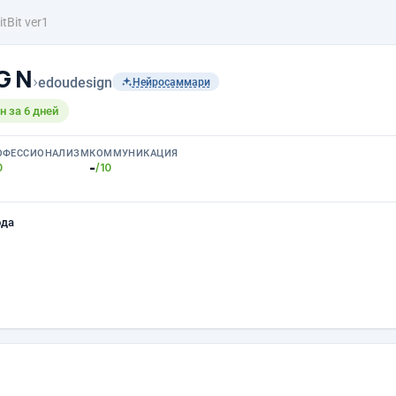
itBit ver1
 G N
›
edoudesign
Нейросаммари
 за 6 дней
ОФЕССИОНАЛИЗМ
КОММУНИКАЦИЯ
-
0
/10
ода