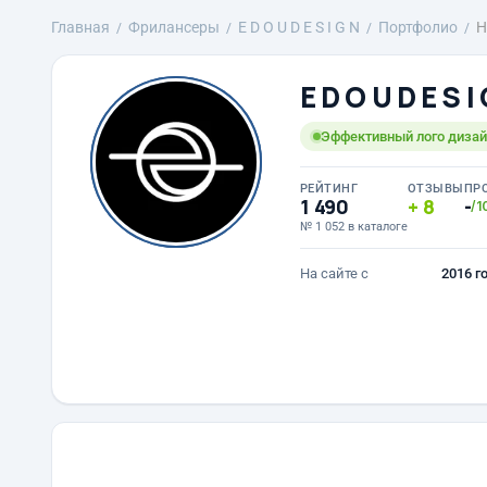
Главная
Фрилансеры
E D O U D E S I G N
Портфолио
H
E D O U D E S I
Эффективный лого дизайн
РЕЙТИНГ
ОТЗЫВЫ
ПР
1 490
8
-
/1
№ 1 052 в каталоге
На сайте с
2016 г