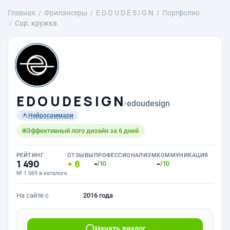
Главная
Фрилансеры
E D O U D E S I G N
Портфолио
Cup. кружка.
E D O U D E S I G N
›
edoudesign
Нейросаммари
Эффективный лого дизайн за 6 дней
РЕЙТИНГ
ОТЗЫВЫ
ПРОФЕССИОНАЛИЗМ
КОММУНИКАЦИЯ
1 490
8
-
-
/10
/10
№ 1 069 в каталоге
На сайте с
2016 года
Начать диалог