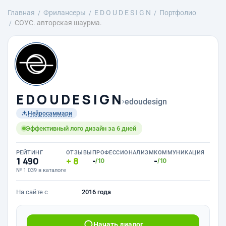
Главная
Фрилансеры
E D O U D E S I G N
Портфолио
СОУС. авторская шаурма.
E D O U D E S I G N
›
edoudesign
Нейросаммари
Эффективный лого дизайн за 6 дней
РЕЙТИНГ
ОТЗЫВЫ
ПРОФЕССИОНАЛИЗМ
КОММУНИКАЦИЯ
1 490
8
-
-
/10
/10
№ 1 039 в каталоге
На сайте с
2016 года
Начать диалог