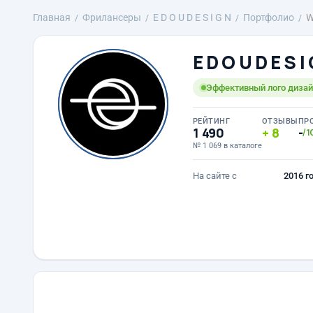
Главная
Фрилансеры
E D O U D E S I G N
Портфолио
W
E D O U D E S I
Эффективный лого дизайн
РЕЙТИНГ
ОТЗЫВЫ
ПР
1 490
8
-
/1
№ 1 069 в каталоге
На сайте с
2016 г