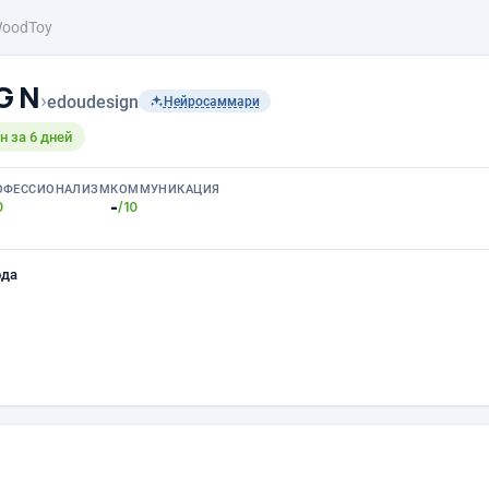
oodToy
 G N
›
edoudesign
Нейросаммари
 за 6 дней
ОФЕССИОНАЛИЗМ
КОММУНИКАЦИЯ
-
0
/10
ода