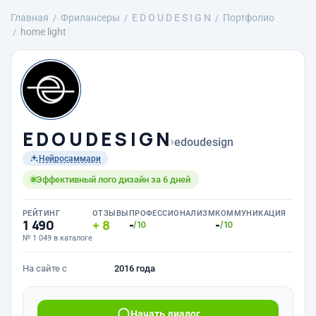
Главная
Фрилансеры
E D O U D E S I G N
Портфолио
home light
E D O U D E S I G N
›
edoudesign
Нейросаммари
Эффективный лого дизайн за 6 дней
РЕЙТИНГ
ОТЗЫВЫ
ПРОФЕССИОНАЛИЗМ
КОММУНИКАЦИЯ
1 490
8
-
-
/10
/10
№ 1 049 в каталоге
На сайте с
2016 года
Начать диалог