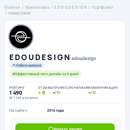
Главная
Фрилансеры
E D O U D E S I G N
Портфолио
russia travel
E D O U D E S I G N
›
edoudesign
Нейросаммари
Эффективный лого дизайн за 6 дней
РЕЙТИНГ
ОТЗЫВЫ
ПРОФЕССИОНАЛИЗМ
КОММУНИКАЦИЯ
1 490
8
-
-
/10
/10
№ 1 042 в каталоге
На сайте с
2016 года
Начать диалог