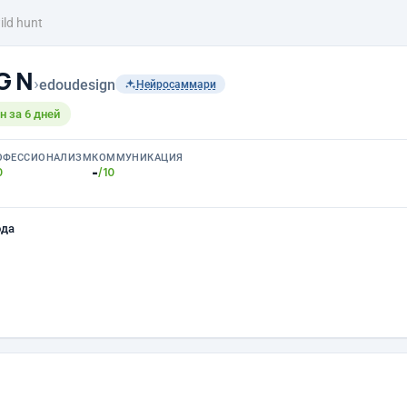
ild hunt
 G N
›
edoudesign
Нейросаммари
 за 6 дней
ОФЕССИОНАЛИЗМ
КОММУНИКАЦИЯ
-
0
/10
ода