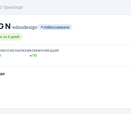
C-Транспорт
 G N
›
edoudesign
Нейросаммари
 за 6 дней
ОФЕССИОНАЛИЗМ
КОММУНИКАЦИЯ
-
0
/10
ода