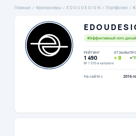
Главная
Фрилансеры
E D O U D E S I G N
Портфолио
K
E D O U D E S I
Эффективный лого дизайн
РЕЙТИНГ
ОТЗЫВЫ
ПР
1 490
8
-
/1
№ 1 070 в каталоге
На сайте с
2016 г