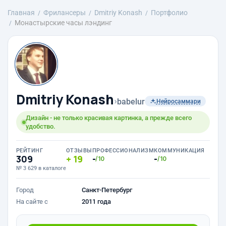
Главная
Фрилансеры
Dmitriy Konash
Портфолио
Монастырские часы лэндинг
Dmitriy Konash
›
babelur
Нейросаммари
Дизайн - не только красивая картинка, а прежде всего
удобство.
РЕЙТИНГ
ОТЗЫВЫ
ПРОФЕССИОНАЛИЗМ
КОММУНИКАЦИЯ
309
19
-
-
/10
/10
№ 3 629 в каталоге
Город
Санкт-Петербург
На сайте с
2011 года