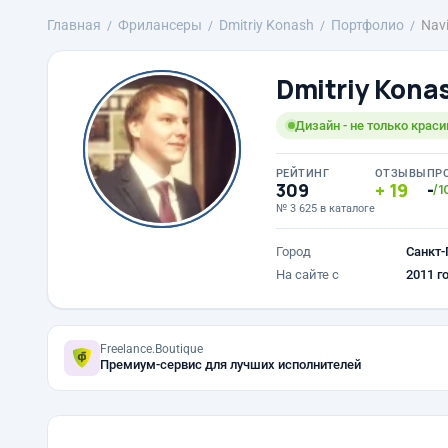
Главная
Фрилансеры
Dmitriy Konash
Портфолио
Nav
Dmitriy Kona
Дизайн - не только краси
РЕЙТИНГ
ОТЗЫВЫ
ПР
309
19
-
/1
№ 3 625 в каталоге
Город
Санкт-
На сайте с
2011 г
Freelance.Boutique
Премиум-сервис для лучших исполнителей