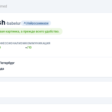
imed
sh
›
babelur
Нейросаммари
вая картинка, а прежде всего удобство.
ОФЕССИОНАЛИЗМ
КОММУНИКАЦИЯ
-
0
/10
Петербург
ода