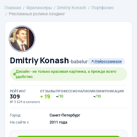
Главная
Фрилансеры
Dmitriy Konash
Портфолио
Рекламные ролики лэндинг
Dmitriy Konash
›
babelur
Нейросаммари
Дизайн - не только красивая картинка, а прежде всего
удобство.
РЕЙТИНГ
ОТЗЫВЫ
ПРОФЕССИОНАЛИЗМ
КОММУНИКАЦИЯ
309
19
-
-
/10
/10
№ 3 629 в каталоге
Город
Санкт-Петербург
На сайте с
2011 года