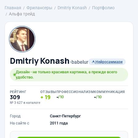
Главная
Фрилансеры
Dmitriy Konash
Портфолио
Альфа трейд
Dmitriy Konash
›
babelur
Нейросаммари
Дизайн - не только красивая картинка, а прежде всего
удобство.
РЕЙТИНГ
ОТЗЫВЫ
ПРОФЕССИОНАЛИЗМ
КОММУНИКАЦИЯ
309
19
-
-
/10
/10
№ 3 627 в каталоге
Город
Санкт-Петербург
На сайте с
2011 года