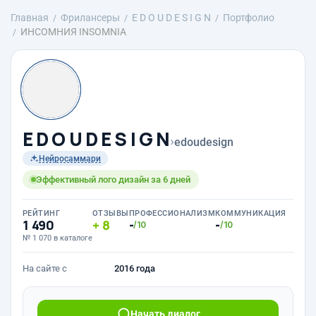
Главная
Фрилансеры
E D O U D E S I G N
Портфолио
ИНСОМНИЯ INSOMNIA
E D O U D E S I G N
›
edoudesign
Нейросаммари
Эффективный лого дизайн за 6 дней
РЕЙТИНГ
ОТЗЫВЫ
ПРОФЕССИОНАЛИЗМ
КОММУНИКАЦИЯ
1 490
8
-
-
/10
/10
№ 1 070 в каталоге
На сайте с
2016 года
Начать диалог