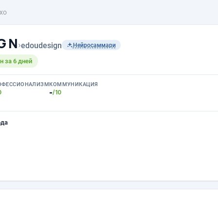
хо
 G N
›
edoudesign
Нейросаммари
 за 6 дней
ОФЕССИОНАЛИЗМ
КОММУНИКАЦИЯ
-
0
/10
ода