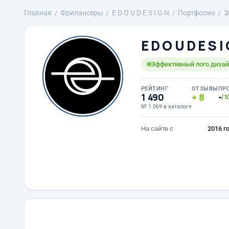
Главная
Фрилансеры
E D O U D E S I G N
Портфолио
Э
E D O U D E S I
Эффективный лого дизайн
РЕЙТИНГ
ОТЗЫВЫ
ПР
1 490
8
-
/1
№ 1 069 в каталоге
На сайте с
2016 г