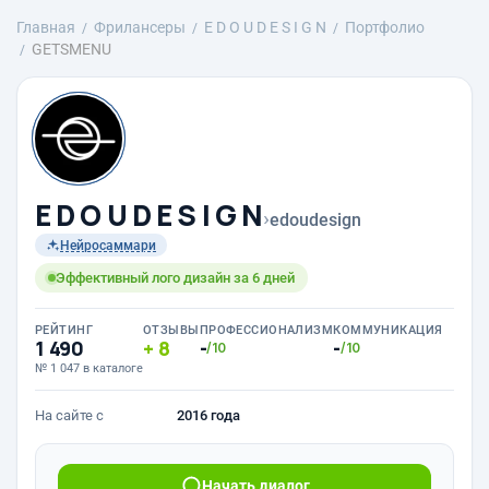
Главная
Фрилансеры
E D O U D E S I G N
Портфолио
GETSMENU
E D O U D E S I G N
›
edoudesign
Нейросаммари
Эффективный лого дизайн за 6 дней
РЕЙТИНГ
ОТЗЫВЫ
ПРОФЕССИОНАЛИЗМ
КОММУНИКАЦИЯ
1 490
8
-
-
/10
/10
№ 1 047 в каталоге
На сайте с
2016 года
Начать диалог