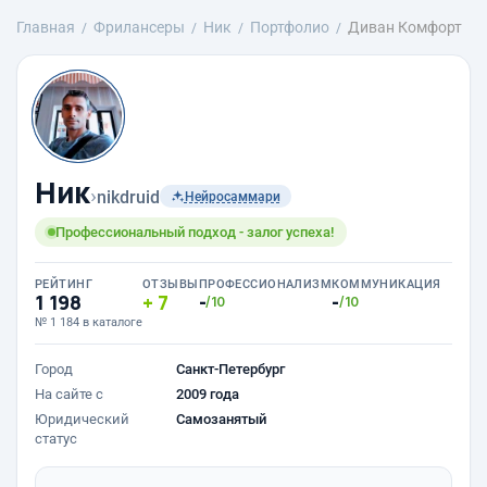
Главная
Фрилансеры
Ник
Портфолио
Диван Комфорт
Ник
›
nikdruid
Нейросаммари
Профессиональный подход - залог успеха!
РЕЙТИНГ
ОТЗЫВЫ
ПРОФЕССИОНАЛИЗМ
КОММУНИКАЦИЯ
1 198
7
-
-
/10
/10
№ 1 184 в каталоге
Город
Санкт-Петербург
На сайте с
2009 года
Юридический
Самозанятый
статус