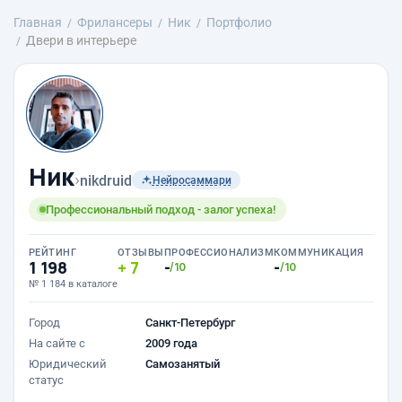
Главная
Фрилансеры
Ник
Портфолио
Двери в интерьере
Ник
›
nikdruid
Нейросаммари
Профессиональный подход - залог успеха!
РЕЙТИНГ
ОТЗЫВЫ
ПРОФЕССИОНАЛИЗМ
КОММУНИКАЦИЯ
1 198
7
-
-
/10
/10
№ 1 184 в каталоге
Город
Санкт-Петербург
На сайте с
2009 года
Юридический
Самозанятый
статус