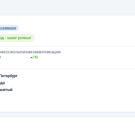
осаммари
 - залог успеха!
ОФЕССИОНАЛИЗМ
КОММУНИКАЦИЯ
-
0
/10
Петербург
ода
анятый