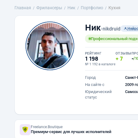
Главная
Фрилансеры
Ник
Портфолио
Кухня
Ник
›
nikdruid
Нейр
Профессиональный подход
РЕЙТИНГ
ОТЗЫВЫ
ПР
1 198
7
-
/1
№ 1 192 в каталоге
Город
Санкт-
На сайте с
2009 г
Юридический
Самоз
статус
Freelance.Boutique
Премиум-сервис для лучших исполнителей