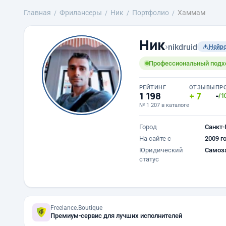
Главная
Фрилансеры
Ник
Портфолио
Хаммам
Ник
›
nikdruid
Нейр
Профессиональный подход
РЕЙТИНГ
ОТЗЫВЫ
ПР
1 198
7
-
/1
№ 1 207 в каталоге
Город
Санкт-
На сайте с
2009 г
Юридический
Самоз
статус
Freelance.Boutique
Премиум-сервис для лучших исполнителей