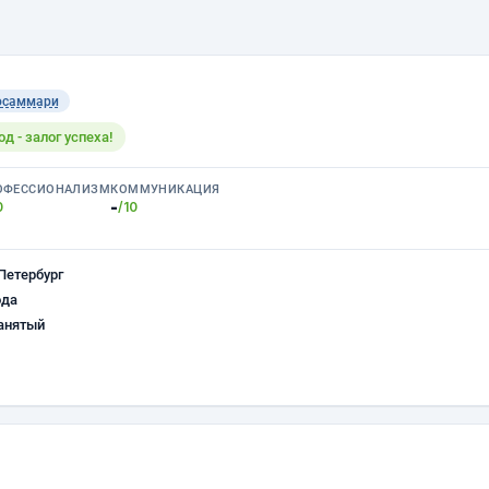
осаммари
 - залог успеха!
ОФЕССИОНАЛИЗМ
КОММУНИКАЦИЯ
-
0
/10
Петербург
ода
анятый