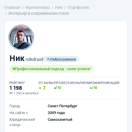
Главная
Фрилансеры
Ник
Портфолио
Интерьер в современном стиле
Ник
›
nikdruid
Нейросаммари
Профессиональный подход - залог успеха!
РЕЙТИНГ
ОТЗЫВЫ
ПРОФЕССИОНАЛИЗМ
КОММУНИКАЦИЯ
1 198
7
-
-
/10
/10
№ 1 203 в каталоге
Город
Санкт-Петербург
На сайте с
2009 года
Юридический
Самозанятый
статус