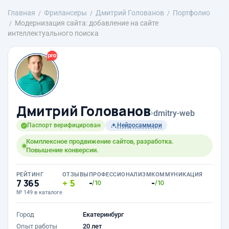
Главная
Фрилансеры
Дмитрий Голованов
Портфолио
Модернизация сайта: добавление на сайте
интеллектуального поиска
Дмитрий Голованов
›
dmitry-web
Паспорт верифицирован
Нейросаммари
Комплексное продвижение сайтов, разработка.
Повышение конверсии.
РЕЙТИНГ
ОТЗЫВЫ
ПРОФЕССИОНАЛИЗМ
КОММУНИКАЦИЯ
7 365
5
-
-
/10
/10
№ 149 в каталоге
Город
Екатеринбург
Опыт работы
20 лет