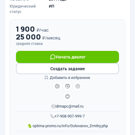
Юридический
ИП
статус
1 900
₽/час
25 000
₽/месяц
средняя ставка
Начать диалог
Создать задание
Добавить в избранное
dimapc@mail.ru
+7-908-907-999-7
optima-promo.ru/info/Golovanov_Dmitry.php