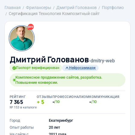
Главная
Фрилансеры
Дмитрий Голованов
Портфолио
Сертификация Технология Композитный сайт
Дмитрий Голованов
›
dmitry-web
Паспорт верифицирован
Нейросаммари
Комплексное продвижение сайтов, разработка.
Повышение конверсии.
РЕЙТИНГ
ОТЗЫВЫ
ПРОФЕССИОНАЛИЗМ
КОММУНИКАЦИЯ
7 365
5
-
-
/10
/10
№ 153 в каталоге
Город
Екатеринбург
Опыт работы
20 лет
На сайте с
2011 года