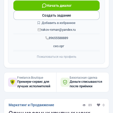
Начать диалог
Создать задание
Добавить в избранное
rakov-roman@yandex.ru
89655588889
сео.орг
Пожаловаться на профиль
Freelance.Boutique
Безопасная сделка
Премиум-сервис для
Деньги списываются
лучших исполнителей
после приёмки
Маркетинг и Продвижение
89
0