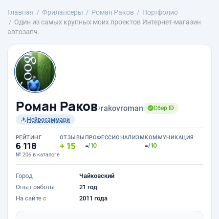
Главная
Фрилансеры
Роман Раков
Портфолио
Один из самых крупных моих проектов Интернет-магазин
автозапч.
Роман Раков
›
rakovroman
Сбер ID
Нейросаммари
РЕЙТИНГ
ОТЗЫВЫ
ПРОФЕССИОНАЛИЗМ
КОММУНИКАЦИЯ
6 118
15
-
-
/10
/10
№ 206 в каталоге
Город
Чайковский
Опыт работы
21 год
На сайте с
2011 года