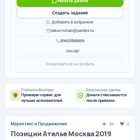
Начать диалог
Создать задание
Добавить в избранное
rakov-roman@yandex.ru
89655588889
сео.орг
Пожаловаться на профиль
Freelance.Boutique
Безопасная сделка
Премиум-сервис для
Деньги списываются
лучших исполнителей
после приёмки
Маркетинг и Продвижение
83
0
Позиции Ателье Москва 2019