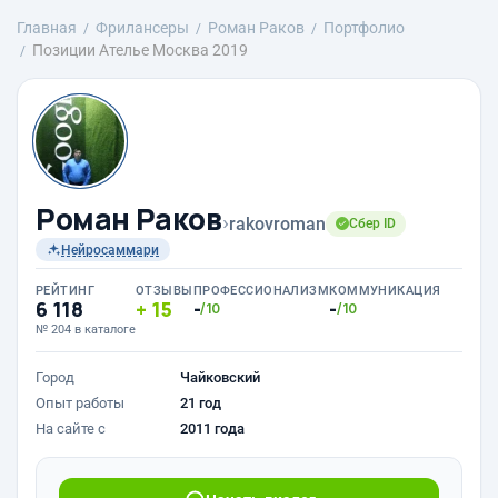
Главная
Фрилансеры
Роман Раков
Портфолио
Позиции Ателье Москва 2019
Роман Раков
›
rakovroman
Сбер ID
Нейросаммари
РЕЙТИНГ
ОТЗЫВЫ
ПРОФЕССИОНАЛИЗМ
КОММУНИКАЦИЯ
6 118
15
-
-
/10
/10
№ 204 в каталоге
Город
Чайковский
Опыт работы
21 год
На сайте с
2011 года