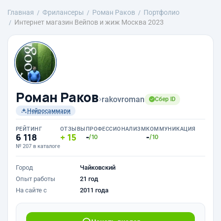
Главная
Фрилансеры
Роман Раков
Портфолио
Интернет магазин Вейпов и жиж Москва 2023
Роман Раков
›
rakovroman
Сбер ID
Нейросаммари
РЕЙТИНГ
ОТЗЫВЫ
ПРОФЕССИОНАЛИЗМ
КОММУНИКАЦИЯ
6 118
15
-
-
/10
/10
№ 207 в каталоге
Город
Чайковский
Опыт работы
21 год
На сайте с
2011 года