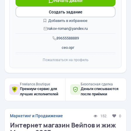
Начать диалог
Создать задание
Добавить в избранное
rakov-roman@yandex.ru
89655588889
сео.орг
Пожаловаться на профиль
Freelance.Boutique
Безопасная сделка
Премиум-сервис для
Деньги списываются
лучших исполнителей
после приёмки
Маркетинг и Продвижение
152
0
Интернет магазин Вейпов и жиж