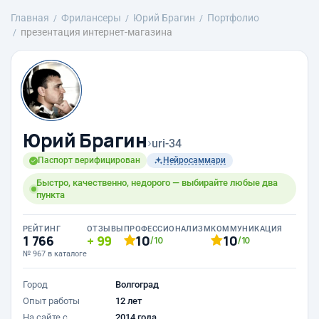
Главная
Фрилансеры
Юрий Брагин
Портфолио
презентация интернет-магазина
Юрий Брагин
›
uri-34
Паспорт верифицирован
Нейросаммари
Быстро, качественно, недорого — выбирайте любые два
пункта
РЕЙТИНГ
ОТЗЫВЫ
ПРОФЕССИОНАЛИЗМ
КОММУНИКАЦИЯ
1 766
99
10
10
/10
/10
№ 967 в каталоге
Город
Волгоград
Опыт работы
12 лет
На сайте с
2014 года