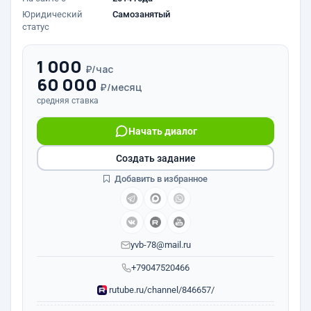
Юридический
Самозанятый
статус
1 000
₽/час
60 000
₽/месяц
средняя ставка
Начать диалог
Создать задание
Добавить в избранное
yvb-78@mail.ru
+79047520466
rutube.ru/channel/846657/