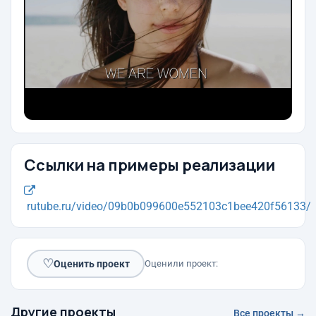
Ссылки на примеры реализации
rutube.ru/video/09b0b099600e552103c1bee420f56133/
♡
Оценить проект
Оценили проект:
Другие проекты
Все проекты →