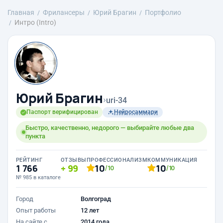
Главная
Фрилансеры
Юрий Брагин
Портфолио
Интро (Intro)
Юрий Брагин
›
uri-34
Паспорт верифицирован
Нейросаммари
Быстро, качественно, недорого — выбирайте любые два
пункта
РЕЙТИНГ
ОТЗЫВЫ
ПРОФЕССИОНАЛИЗМ
КОММУНИКАЦИЯ
1 766
99
10
10
/10
/10
№ 985 в каталоге
Город
Волгоград
Опыт работы
12 лет
На сайте с
2014 года