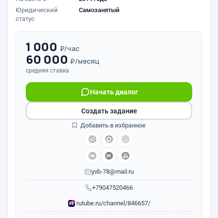
Юридический
Самозанятый
статус
1 000
₽/час
60 000
₽/месяц
средняя ставка
Начать диалог
Создать задание
Добавить в избранное
yvb-78@mail.ru
+79047520466
rutube.ru/channel/846657/