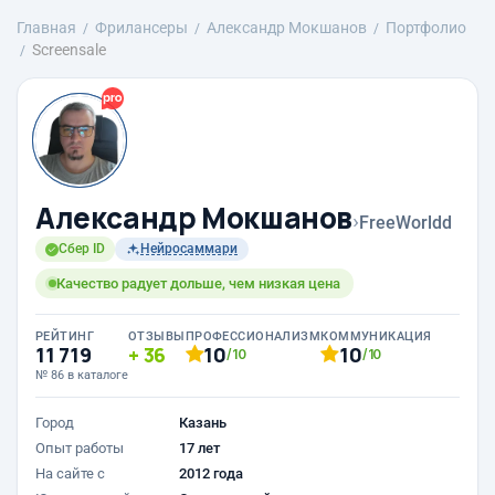
Главная
Фрилансеры
Александр Мокшанов
Портфолио
Screensale
Александр Мокшанов
›
FreeWorldd
Сбер ID
Нейросаммари
Качество радует дольше, чем низкая цена
РЕЙТИНГ
ОТЗЫВЫ
ПРОФЕССИОНАЛИЗМ
КОММУНИКАЦИЯ
11 719
36
10
10
/10
/10
№ 86 в каталоге
Город
Казань
Опыт работы
17 лет
На сайте с
2012 года